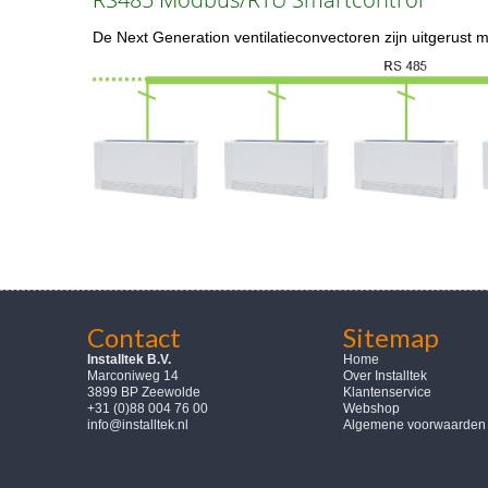
De Next Generation ventilatieconvectoren zijn uitgerust 
Contact
Sitemap
Installtek B.V.
Home
Marconiweg 14
Over Installtek
3899 BP Zeewolde
Klantenservice
+31 (0)88 004 76 00
Webshop
info@installtek.nl
Algemene voorwaarden