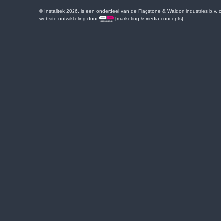
© Installtek 2026, is een onderdeel van de Flagstone & Waldorf industries b.v.
website ontwikkeling door
[marketing & media concepts]