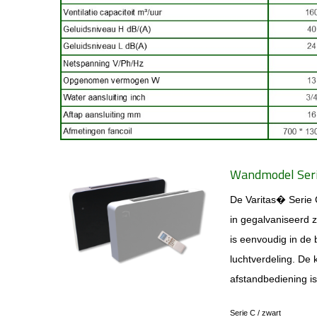
Wandmodel Seri
De Varitas
� Serie C
in
gegalvaniseerd zw
is eenvoudig in de
luchtverdeling. De k
afstandbediening is
Serie C /
zwart