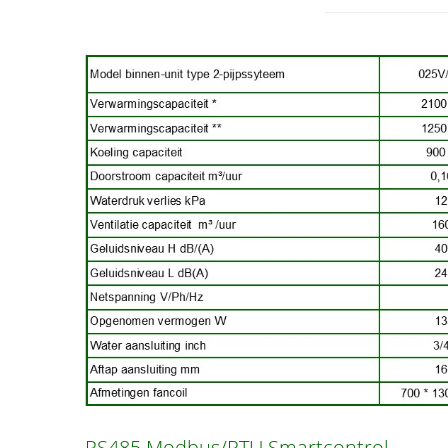
RS485 Modbus/RTU Smartcontrol