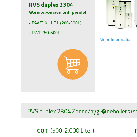
RVS duplex 2304
Warmtepompen anti pendel
-
PAWT XL LE1 (200-500L)
- PWT (50-500L)
Meer Informati
e
RVS duplex 2304
Zonne/
hygi�ne
boilers
(s
CQT
(500-2.000 Liter)