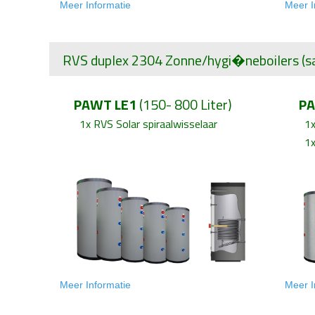
Meer Informatie
Meer I
RVS duplex 2304
Zonne/
hygi�ne
boilers
(s
PAWT LE1
(150- 800 Liter)
PA
1x
RVS Solar spiraalwisselaar
1
1
Meer Informati
e
Meer I