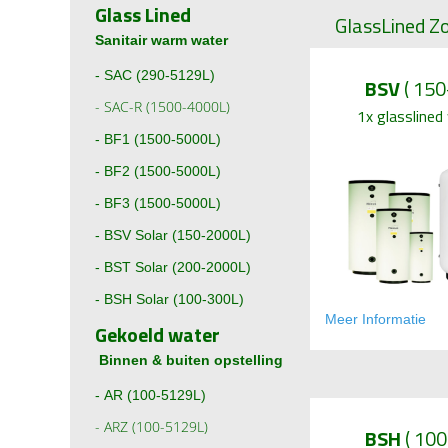
Glass Lined
GlassLined Z
Sanitair warm water
-
SAC (290-5129L)
BSV
( 150
-
SAC-R (1500-4000L)
1x glasslined 
-
BF1 (1500-5000L)
-
BF2 (1500-5000L)
-
BF3 (1500-5000L)
-
BSV Solar (150-2000L)
-
BST Solar (200-2000L)
-
BSH Solar (100-300L)
Meer Informati
e
Gekoeld water
Binnen & buiten opstelling
-
AR (100-5129L)
-
ARZ (100-5129L)
BSH
( 100