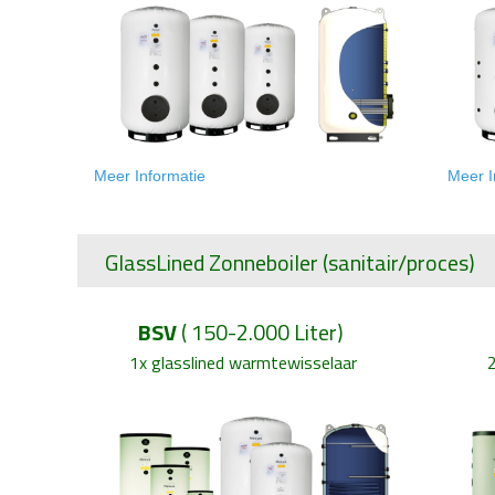
Meer Informatie
Meer I
GlassLined Zonneboiler
(sanitair/proces)
BSV
( 150-2.000 Liter)
1x glasslined warmtewisselaar
2x gl