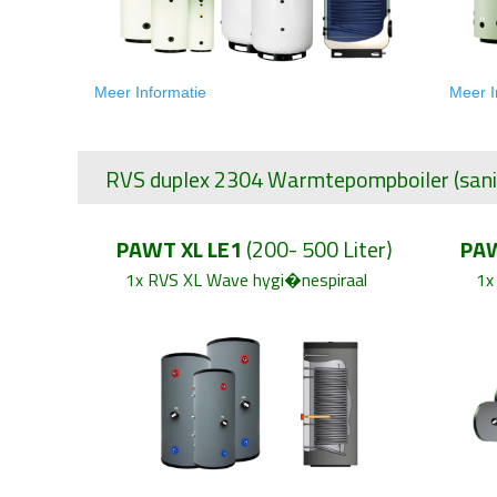
Meer Informati
e
Meer I
RVS duplex 2304 Warmtepompboiler
(san
PAWT XL LE1
(200- 500 Liter)
PAW
1x RVS XL Wave hygi�nespiraal
1x RV