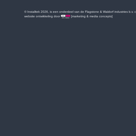
© Installtek 2026, is een onderdeel van de Flagstone & Waldorf industries b.v.
website ontwikkeling door
[marketing & media concepts]