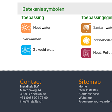
Betekenis symbolen
Toepassing
Toepassingsge
Sanitair
Heet water
wat
Verwarmen
Zon
neboile
Gekoeld water
Hout, Pellet
Contact
Sitemap
Installtek B.V.
Home
Marconiweg 14
Over Installtek
3899 BP Zeewolde
Klantenservice
+31 (0)88 004 76 00
Webshop
info@installtek.nl
Algemene voorwaarden