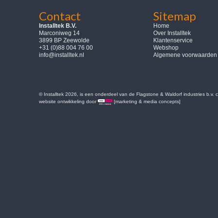
Contact
Sitemap
Installtek B.V.
Home
Marconiweg 14
Over Installtek
3899 BP Zeewolde
Klantenservice
+31 (0)88 004 76 00
Webshop
info@installtek.nl
Algemene voorwaarden
© Installtek 2026, is een onderdeel van de Flagstone & Waldorf industries b.v.
website ontwikkeling door
[marketing & media concepts]