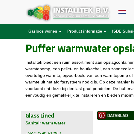
Gasloos wonen
Product informatie
ISDE Subsi
Puffer warmwater opsl
Installtek biedt een ruim assortiment aan opslagcontain
warmtepomp, een pellet- en houtkachel, een zonnecollec
overtollige warmte, bijvoorbeeld van een warmtepomp of 
warmte uit het afgiftesysteem nodig is. Op deze manier 
voorkomt dat deze bij deellast gaat pendelen. De bufferv
eenvoudig en gemakkelijk te installeren en bieden maxi
Glass Lined
Sanitair warm water
-
SAC (290-5129L)