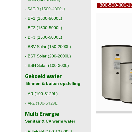
300-5
-
SAC-R (1500-4000L)
-
BF1 (1500-5000L)
-
BF2 (1500-5000L)
-
BF3 (1500-5000L)
-
BSV Solar (150-2000L)
-
BST Solar (200-2000L)
-
BSH Solar (100-300L)
Gekoeld water
Binnen & buiten opstelling
-
AR (100-5129L)
-
ARZ (100-5129L)
Multi Energie
Sanitair & CV warm water
-
PUFFER (100-10.000L)