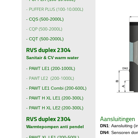
-
PUFFER PLUS (100-10.000L)
-
CQS (500-2000L)
-
CQP (500-2000L)
-
CQT (500-2000L)
RVS duplex 2304
Sanitair & CV warm water
-
PAWT LE1 (200-1000L)
-
PAWT LE2 (200-1000L)
-
PAWT LE1 Combi (200-600L)
- PAWT H XL LE1 (200-300L)
- PAWT H XL LE2 (200-300L)
RVS duplex 2304
Aansluitingen
DN1
: Aansluiting (in
Warmtepompen anti pendel
DN4
: Sensoren do
-
PAWT XL LE1 (200-500L)