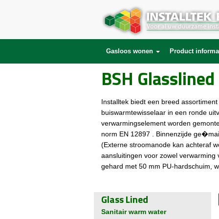
Gasloos wonen
Product informa
BSH Glasslined 
Installtek biedt een breed assortime
buiswarmtewisselaar in een ronde uitv
verwarmingselement worden gemontee
norm EN 12897 . Binnenzijde ge�mail
(Externe stroomanode kan achteraf wo
aansluitingen voor zowel verwarming v
gehard met 50 mm PU-hardschuim, wa
Glass Lined
Sanitair warm water