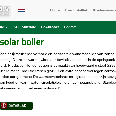
Home
Over Installtek
Klantenservic
tie
ISDE Subsidie
Downloads
Contact
solar boiler
nt aan ge�mailleerde verticale en horizontale wandmodellen van zonne
oering. De zonnewarmtewisselaar bevindt zich onder in de opslagtank. 
rd. Productie: Het geheugen is gemaakt van hoogwaardig staal S23
leerd met dubbel thermisch glazuur en extra beschermd tegen corro
rden aangebracht) De warmtewisselaars met gladde buizen zijn stevig 
an koud en warm water, circulatieleiding en zonneaansluiting. Standaar
t overeenkomt met energieklasse B.