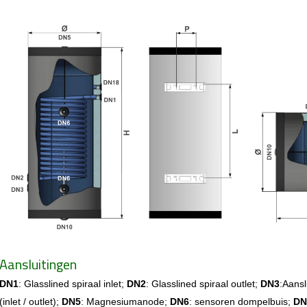
Aansluitingen
DN1
: Glasslined spiraal inlet;
DN2
: Glasslined spiraal outlet;
DN3
:Aanslu
(inlet / outlet);
DN5
: Magnesiumanode;
DN6
: sensoren dompelbuis;
DN