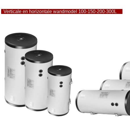
Verticale en horizontale wandmodel 100-15
0-200-300L