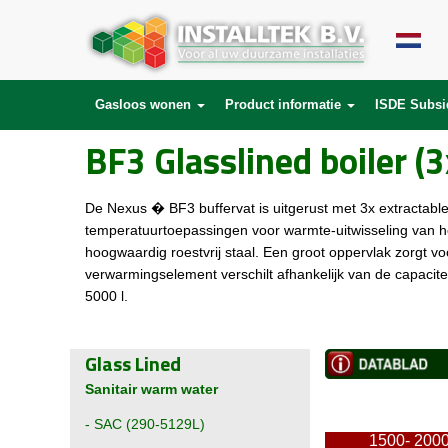
Gasloos wonen
Product informatie
ISDE Subsi
BF3 Glasslined boiler (
De Nexus � BF3 buffervat is uitgerust met 3x extractabl
temperatuurtoepassingen voor warmte-uitwisseling van 
hoogwaardig roestvrij staal. Een groot oppervlak zorgt 
verwarmingselement verschilt afhankelijk van de capacitei
5000 l.
Glass Lined
Sanitair warm water
-
SAC (290-5129L)
1500- 200