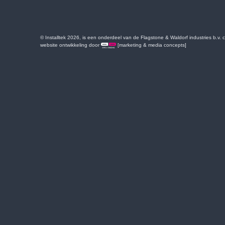
© Installtek 2026, is een onderdeel van de Flagstone & Waldorf industries b.v.
website ontwikkeling door
[marketing & media concepts]