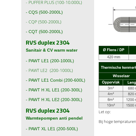
-
PUFFER PLUS (100-10.000L)
-
CQS (500-2000L)
-
CQP (500-2000L)
-
CQT (500-2000L)
RVS duplex 2304
Sanitair & CV warm water
-
PAWT LE1 (200-1000L)
-
PAWT LE2 (200-1000L)
-
PAWT LE1 Combi (200-600L)
- PAWT H XL LE1 (200-300L)
- PAWT H XL LE2 (200-300L)
RVS duplex 2304
Let op:
Warmtepompen anti pendel
Bij hoge tempraturen,
-
PAWT XL LE1 (200-500L)