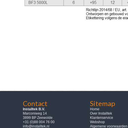
Contact
Sitemap
Installtek B.V.
Home
Marconiweg 14
Over Installtek
3899 BP Zeewolde
Klantenservice
+31 (0)88 004 76 00
Webshop
info@installtek.nl
Algemene voorwaarden