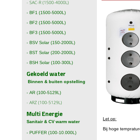
-
SAC-R (1500-4000L)
-
BF1 (1500-5000L)
-
BF2 (1500-5000L)
-
BF3 (1500-5000L)
-
BSV Solar (150-2000L)
-
BST Solar (200-2000L)
-
BSH Solar (100-300L)
Gekoeld water
Binnen & buiten opstelling
-
AR (100-5129L)
-
ARZ (100-5129L)
Multi Energie
Let op:
Sanitair & CV warm water
Bij hoge temprature
-
PUFFER (100-10.000L)