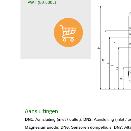
- PWT (50-500L)
Aansluitingen
DN1
:
Aansluiting (inlet / outlet)
;
DN2
:
Aansluiting (inlet / o
Magnesiumanode;
DN6
: Sensoren dompelbuis;
DN7
:
Aft