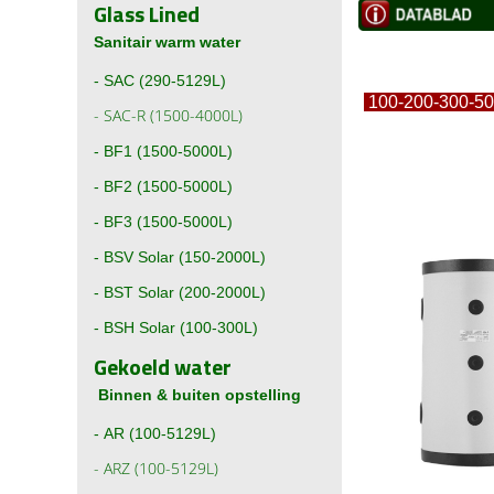
Glass Lined
Sanitair warm water
-
SAC (290-5129L)
1
00-
200-
-
SAC-R (1500-4000L)
-
BF1 (1500-5000L)
-
BF2 (1500-5000L)
-
BF3 (1500-5000L)
-
BSV Solar (150-2000L)
-
BST Solar (200-2000L)
-
BSH Solar (100-300L)
Gekoeld water
Binnen & buiten opstelling
-
AR (100-5129L)
-
ARZ (100-5129L)