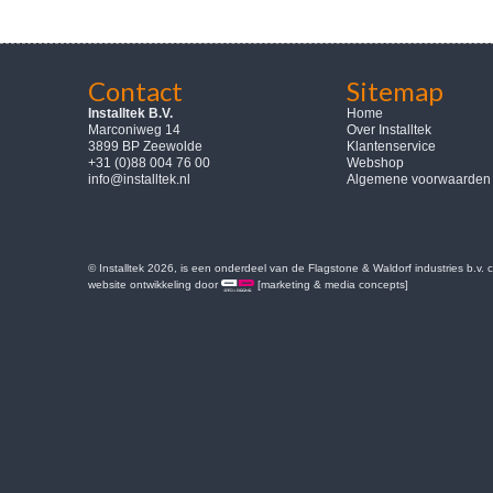
Contact
Sitemap
Installtek B.V.
Home
Marconiweg 14
Over Installtek
3899 BP Zeewolde
Klantenservice
+31 (0)88 004 76 00
Webshop
info@installtek.nl
Algemene voorwaarden
© Installtek 2026, is een onderdeel van de Flagstone & Waldorf industries b.v.
website ontwikkeling door
[marketing & media concepts]