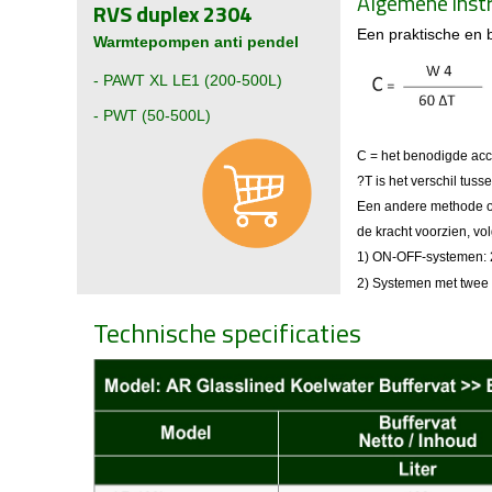
Algemene instr
RVS duplex 2304
Een praktische en b
Warmtepompen anti pendel
-
PAWT XL LE1 (200-500L)
- PWT (50-500L)
C = het benodigde accu
?T is het verschil tus
Een andere methode om
de kracht voorzien, v
1) ON-OFF-systemen: 
2) Systemen met twee 
Technische specificaties