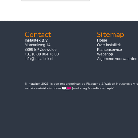
Contact
Sitemap
Installtek B.V.
Home
Marconiweg 14
Over Installtek
3899 BP Zeewolde
Klantenservice
+31 (0)88 004 76 00
Webshop
info@installtek.nl
Algemene voorwaarden
© Installtek 2026, is een onderdeel van de Flagstone & Waldorf industries b.v.
website ontwikkeling door
[marketing & media concepts]