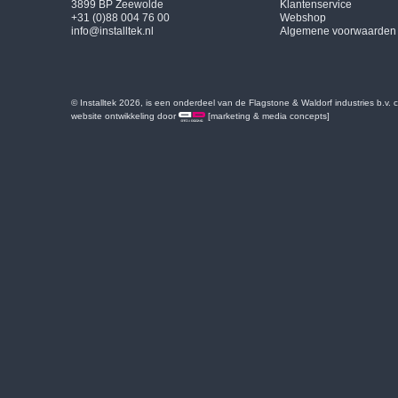
3899 BP Zeewolde
Klantenservice
+31 (0)88 004 76 00
Webshop
info@installtek.nl
Algemene voorwaarden
© Installtek 2026, is een onderdeel van de Flagstone & Waldorf industries b.v.
website ontwikkeling door
[marketing & media concepts]