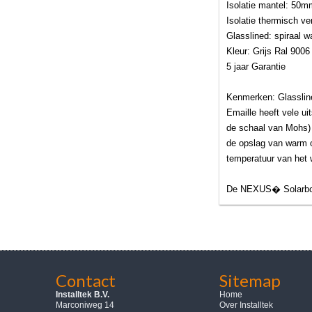
Isolatie mantel: 50m
Isolatie thermisch ve
Glasslined: spiraal 
Kleur: Grijs Ral 9006
5 jaar Garantie
Kenmerken: Glasslin
Emaille heeft vele u
de schaal van Mohs) 
de opslag van warm o
temperatuur van het 
De NEXUS� Solarboil
Contact
Sitemap
Installtek B.V.
Home
Marconiweg 14
Over Installtek