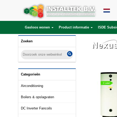
Gasloos wonen
Product informatie
ISDE Subsi
Zoeken
Categorieën
Airconditioning
Boilers & opslagvaten
DC Inverter Fancoils