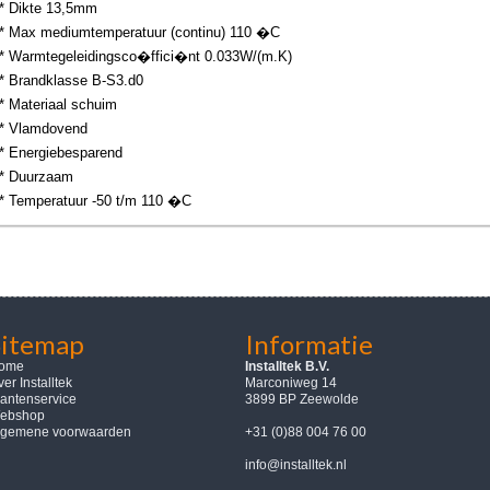
* Dikte 13,5mm
* Max mediumtemperatuur (continu) 110 �C
* Warmtegeleidingsco�ffici�nt 0.033W/(m.K)
* Brandklasse B-S3.d0
* Materiaal schuim
* Vlamdovend
* Energiebesparend
* Duurzaam
* Temperatuur -50 t/m 110 �C
Sitemap
Informatie
ome
Installtek B.V.
er Installtek
Marconiweg 14
lantenservice
3899 BP Zeewolde
ebshop
lgemene voorwaarden
+31 (0)88 004 76 00
info@installtek.nl