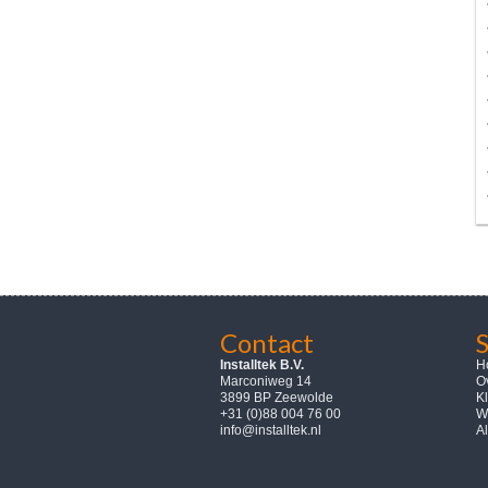
Contact
Installtek B.V.
H
Marconiweg 14
Ov
3899 BP Zeewolde
K
+31 (0)88 004 76 00
W
info@installtek.nl
A