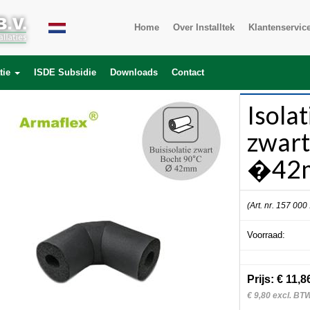
Home
Over Installtek
Klantenservic
tie
ISDE Subsidie
Downloads
Contact
Isola
zwart
�42
(Art. nr. 157 000
Voorraad:
Prijs: € 11,8
€ 9,80 excl. BT