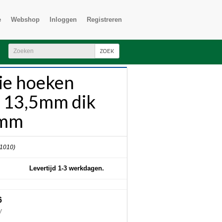
e
Webshop
Inloggen
Registreren
ZOEK
tie hoeken
 13,5mm dik
mm
 1010)
Levertijd 1-3 werkdagen.
6
W