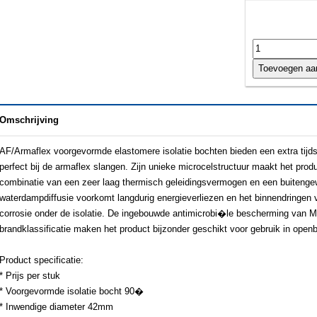
Omschrijving
AF/Armaflex voorgevormde elastomere isolatie bochten bieden een extra tijdsb
perfect bij de armaflex slangen. Zijn unieke microcelstructuur maakt het produ
combinatie van een zeer laag thermisch geleidingsvermogen en een buiteng
waterdampdiffusie voorkomt langdurig energieverliezen en het binnendringen 
corrosie onder de isolatie. De ingebouwde antimicrobi�le bescherming van 
brandklassificatie maken het product bijzonder geschikt voor gebruik in ope
Product specificatie:
* Prijs per stuk
* Voorgevormde isolatie bocht 90�
* Inwendige diameter 42mm