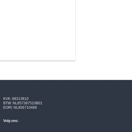
KVK: 68313810
BTW: NL857387510B01
EORI: NL856710489
Volg ons: