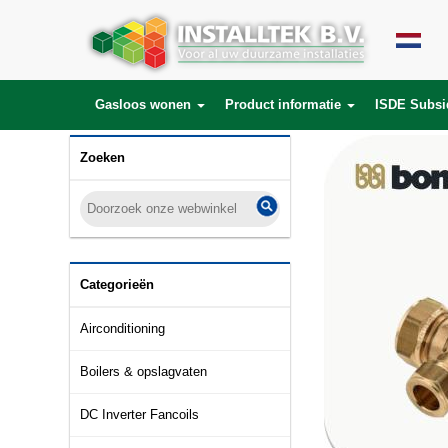
Gasloos wonen
Product informatie
ISDE Subsi
Zoeken
Categorieën
Airconditioning
Boilers & opslagvaten
DC Inverter Fancoils