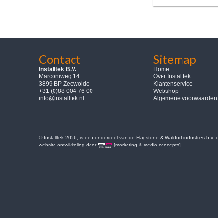
Contact
Sitemap
Installtek B.V.
Home
Marconiweg 14
Over Installtek
3899 BP Zeewolde
Klantenservice
+31 (0)88 004 76 00
Webshop
info@installtek.nl
Algemene voorwaarden
© Installtek 2026, is een onderdeel van de Flagstone & Waldorf industries b.v.
website ontwikkeling door
[marketing & media concepts]