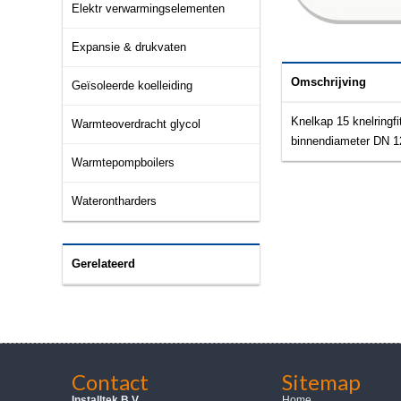
Elektr verwarmingselementen
Expansie & drukvaten
Omschrijving
Geïsoleerde koelleiding
Knelkap 15 knelringf
Warmteoverdracht glycol
binnendiameter DN 12
Warmtepompboilers
Waterontharders
Gerelateerd
Contact
Sitemap
Installtek B.V.
Home