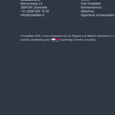
Marconiweg 14
Over Installtek
3899 BP Zeewolde
Klantenservice
+31 (0)88 004 76 00
Webshop
info@installtek.nl
Algemene voorwaarden
© Installtek 2026, is een onderdeel van de Flagstone & Waldorf industries b.v.
website ontwikkeling door
[marketing & media concepts]