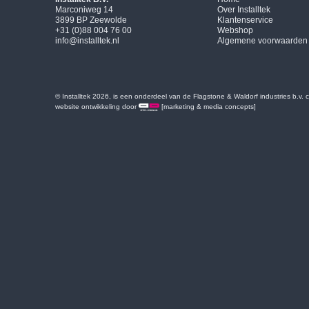
Marconiweg 14
Over Installtek
3899 BP Zeewolde
Klantenservice
+31 (0)88 004 76 00
Webshop
info@installtek.nl
Algemene voorwaarden
© Installtek 2026, is een onderdeel van de Flagstone & Waldorf industries b.v.
website ontwikkeling door
[marketing & media concepts]