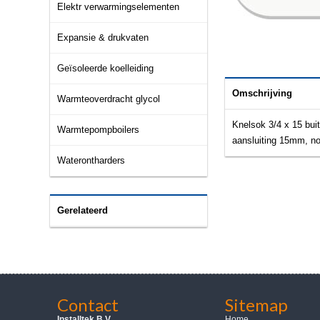
Elektr verwarmingselementen
Expansie & drukvaten
Geïsoleerde koelleiding
Omschrijving
Warmteoverdracht glycol
Knelsok 3/4 x 15 buit
Warmtepompboilers
aansluiting 15mm, no
Waterontharders
Gerelateerd
Contact
Sitemap
Installtek B.V.
Home