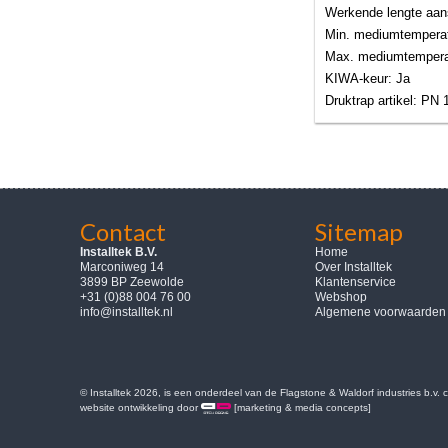
Werkende lengte aan
Min. mediumtemperat
Max. mediumtemperat
KIWA-keur: Ja
Druktrap artikel: PN 
Contact
Sitemap
Installtek B.V.
Home
Marconiweg 14
Over Installtek
3899 BP Zeewolde
Klantenservice
+31 (0)88 004 76 00
Webshop
info@installtek.nl
Algemene voorwaarden
© Installtek 2026, is een onderdeel van de Flagstone & Waldorf industries b.v.
website ontwikkeling door
[marketing & media concepts]