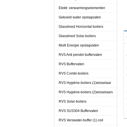
Elektr. verwarmingselementen
Gekoeld water opslagvaten
Glasslined Horizontal boilers
Glasslined Solar-boilers
Multi Energie opslagvaten
RVS Anti pendel buffervaten
RVS Buffervaten
RVS Combi-boilers
RVS Hygiëne-boilers (1)wisselaar
RVS Hygiëne-boilers (2)wisselaars
RVS Solar-boilers
RVS SUS304 Buffervaten
RVS Verswater-buffer (1) coil