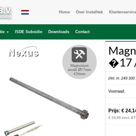
Home
Over Installtek
Klantenservic
tie
ISDE Subsidie
Downloads
Contact
Magn
�17 
(Art. nr. 249 300
Voorraad:
Prijs: € 24,1
€ 19,95 excl. B