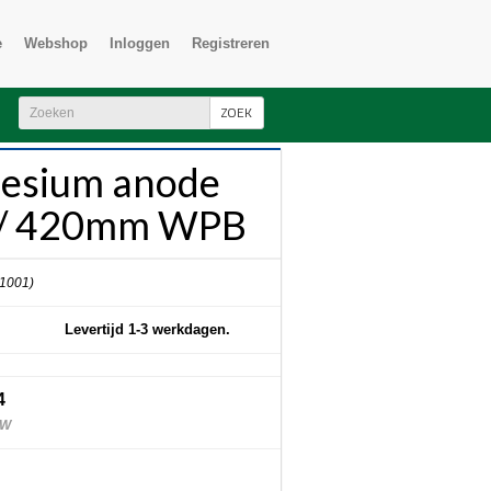
e
Webshop
Inloggen
Registreren
ZOEK
esium anode
/ 420mm WPB
 1001)
Levertijd 1-3 werkdagen.
4
TW