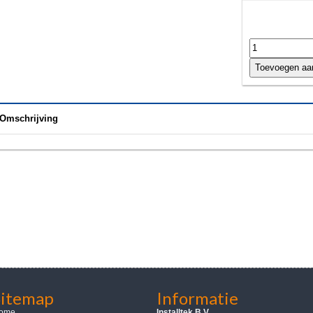
Omschrijving
Sitemap
Informatie
ome
Installtek B.V.