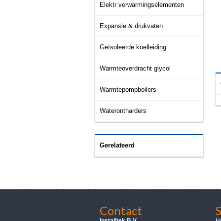
Elektr verwarmingselementen
Expansie & drukvaten
Geïsoleerde koelleiding
Warmteoverdracht glycol
Warmtepompboilers
Waterontharders
Gerelateerd
Contact
Installtek B.V.
H