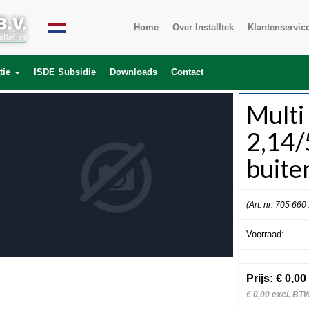
Home
Over Installtek
Klantenservic
tie
ISDE Subsidie
Downloads
Contact
Multi 
2,14
buite
(Art. nr. 705 660
Voorraad:
Prijs: € 0,00
€ 0,00 excl. BT