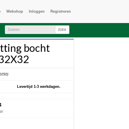
e
Webshop
Inloggen
Registreren
ZOEK
itting bocht
32X32
 1050)
Levertijd 1-3 werkdagen.
4
TW