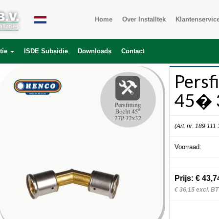
Home
Over Installtek
Klantenservic
tie
ISDE Subsidie
Downloads
Contact
Persf
45� 
(Art. nr. 189 111
Voorraad:
Prijs: € 43,7
€ 36,15 excl. B