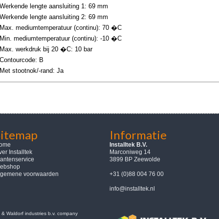
Werkende lengte aansluiting 1: 69 mm
Werkende lengte aansluiting 2: 69 mm
Max. mediumtemperatuur (continu): 70 �C
Min. mediumtemperatuur (continu): -10 �C
Max. werkdruk bij 20 �C: 10 bar
Contourcode: B
Met stootnok/-rand: Ja
Sitemap
Informatie
ome
Installtek B.V.
er Installtek
Marconiweg 14
lantenservice
3899 BP Zeewolde
ebshop
lgemene voorwaarden
+31 (0)88 004 76 00
info@installtek.nl
 & Waldorf industries b.v. company