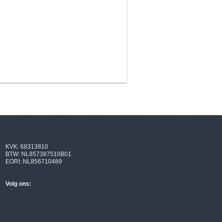
KVK: 68313810
BTW: NL857387510B01
EORI: NL856710489
Volg ons: