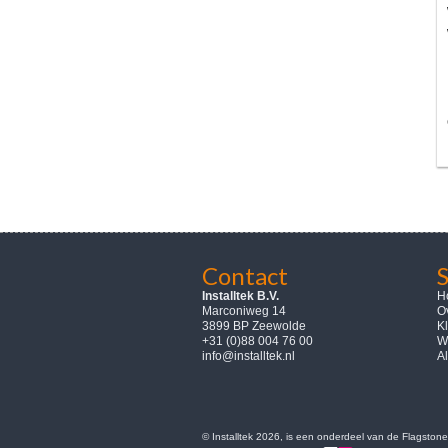
Contact
Installtek B.V.
H
Marconiweg 14
Ov
3899 BP Zeewolde
K
+31 (0)88 004 76 00
W
info@installtek.nl
A
© Installtek 2026, is een onderdeel van de Flagstone