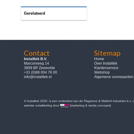
Gerelateerd
Contact
Sitemap
Installtek B.V.
Home
Marconiweg 14
Over Installtek
3899 BP Zeewolde
Klantenservice
+31 (0)88 004 76 00
Webshop
info@installtek.nl
Algemene voorwaarden
© Installtek 2026, is een onderdeel van de Flagstone & Waldorf industries b.v.
website ontwikkeling door
[marketing & media concepts]