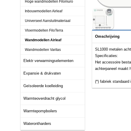
Hoge wandmodellen Filomuro
Inbouwmodellen Airleaf
Universeel Aansluitmateriaal
Vloermodellen FiloTerra
Omschrijving
Wandmodellen Airleaf
SL1000 metalen achte
Wandmodellen Varitas
Specificaties:
Elektr verwarmingselementen
Het accessoire besta
achterpaneel maakt h
Expansie & drukvaten
(*) fabriek standaar
Geïsoleerde koelleiding
Warmteoverdracht glycol
Warmtepompboilers
Waterontharders