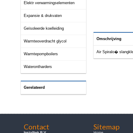
Elektr verwarmingselementen
Expansie & drukvaten
Geïsoleerde koelleiding
Omschrijving
Warmteoverdracht glycol
Air Spiralo� slangk
Warmtepompboilers
Waterontharders
Gerelateerd
Contact
Sitemap
Installtek B.V.
Home