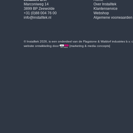
Marconiweg 14
Over Installtek
3899 BP Zeewolde
Klantenservice
+31 (0)88 004 76 00
Webshop
info@installtek.nl
Algemene voorwaarden
© Installtek 2026, is een onderdeel van de Flagstone & Waldorf industries b.v.
website ontwikkeling door
[marketing & media concepts]