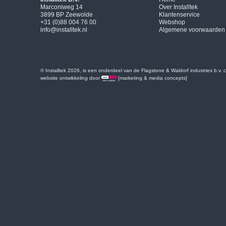
Marconiweg 14
Over Installtek
3899 BP Zeewolde
Klantenservice
+31 (0)88 004 76 00
Webshop
info@installtek.nl
Algemene voorwaarden
© Installtek 2026, is een onderdeel van de Flagstone & Waldorf industries b.v.
website ontwikkeling door
[marketing & media concepts]