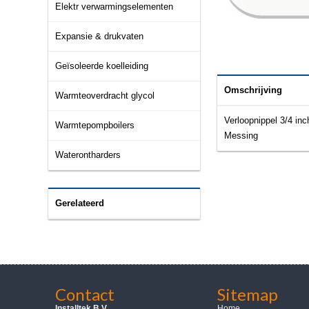
Elektr verwarmingselementen
Expansie & drukvaten
Geïsoleerde koelleiding
Omschrijving
Warmteoverdracht glycol
Verloopnippel 3/4 inc
Warmtepompboilers
Messing
Waterontharders
Gerelateerd
Contact
Sitemap
Installtek B.V.
Home