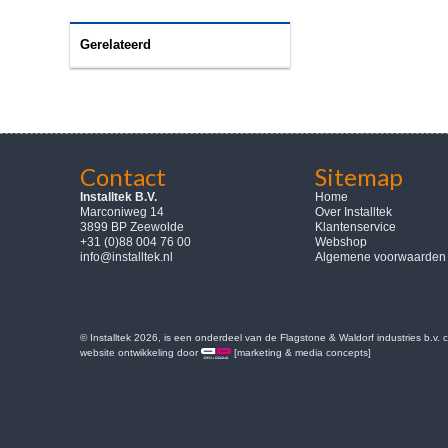
Gerelateerd
Contact
Sitemap
Installtek B.V.
Home
Marconiweg 14
Over Installtek
3899 BP Zeewolde
Klantenservice
+31 (0)88 004 76 00
Webshop
info@installtek.nl
Algemene voorwaarden
© Installtek 2026, is een onderdeel van de Flagstone & Waldorf industries b.v.
website ontwikkeling door
[marketing & media concepts]