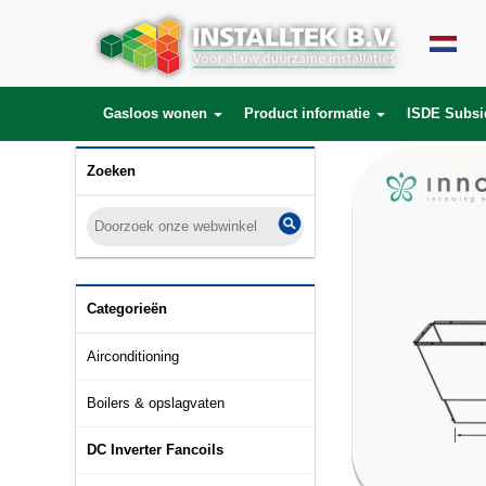
Gasloos wonen
Product informatie
ISDE Subsi
Zoeken
Categorieën
Airconditioning
Boilers & opslagvaten
DC Inverter Fancoils