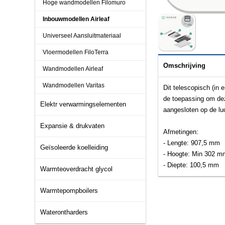
Hoge wandmodellen Filomuro
Inbouwmodellen Airleaf
Universeel Aansluitmateriaal
Vloermodellen FiloTerra
Omschrijving
Wandmodellen Airleaf
Wandmodellen Varitas
Dit telescopisch (in 
de toepassing om deze
Elektr verwarmingselementen
aangesloten op de luc
Expansie & drukvaten
Afmetingen:
- Lengte: 907,5 mm
Geïsoleerde koelleiding
- Hoogte: Min 302 
- Diepte: 100,5 mm
Warmteoverdracht glycol
Warmtepompboilers
Waterontharders