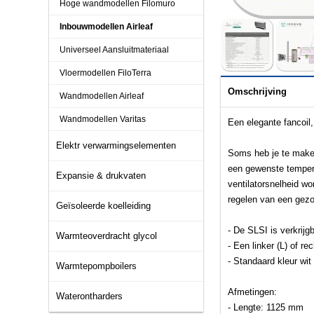
Hoge wandmodellen Filomuro
Inbouwmodellen Airleaf
Universeel Aansluitmateriaal
Vloermodellen FiloTerra
Omschrijving
Wandmodellen Airleaf
Wandmodellen Varitas
Een elegante fancoil
Elektr verwarmingselementen
Soms heb je te maken
een gewenste tempera
Expansie & drukvaten
ventilatorsnelheid w
regelen van een gezo
Geïsoleerde koelleiding
- De SLSI is verkrijg
Warmteoverdracht glycol
- Een linker (L) of rec
- Standaard kleur wi
Warmtepompboilers
Afmetingen:
Waterontharders
- Lengte: 1125 mm