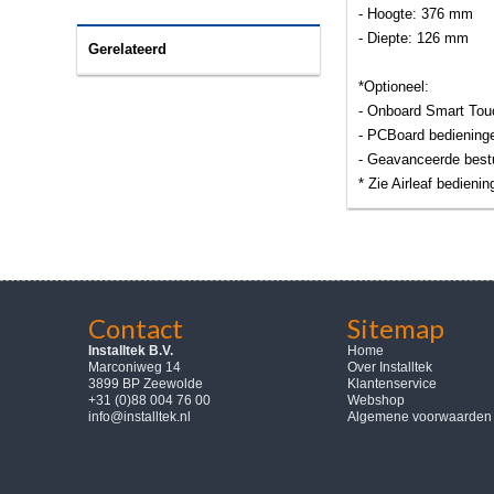
- Hoogte: 376 mm
- Diepte: 126 mm
Gerelateerd
*Optioneel:
- Onboard Smart Tou
- PCBoard bediening
- Geavanceerde best
* Zie Airleaf bedieni
Contact
Sitemap
Installtek B.V.
Home
Marconiweg 14
Over Installtek
3899 BP Zeewolde
Klantenservice
+31 (0)88 004 76 00
Webshop
info@installtek.nl
Algemene voorwaarden