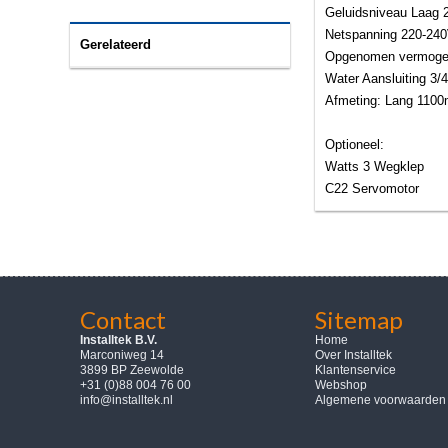
Geluidsniveau Laag 
Netspanning 220-24
Gerelateerd
Opgenomen vermog
Water Aansluiting 3/4
Afmeting: Lang 110
Optioneel:
Watts 3 Wegklep
C22 Servomotor
Contact
Sitemap
Installtek B.V.
Home
Marconiweg 14
Over Installtek
3899 BP Zeewolde
Klantenservice
+31 (0)88 004 76 00
Webshop
info@installtek.nl
Algemene voorwaarden