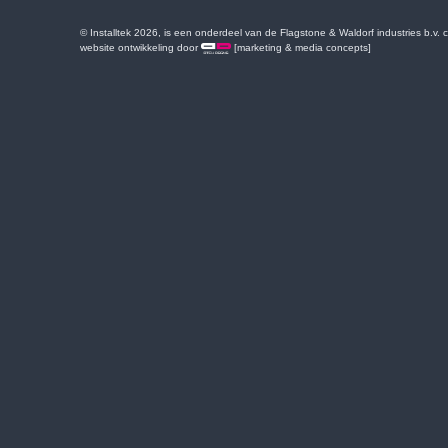
© Installtek 2026, is een onderdeel van de Flagstone & Waldorf industries b.v.
website ontwikkeling door
[marketing & media concepts]