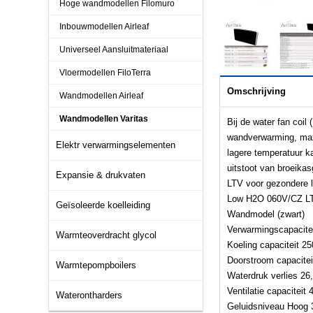
Hoge wandmodellen Filomuro
Inbouwmodellen Airleaf
Universeel Aansluitmateriaal
Vloermodellen FiloTerra
Omschrijving
Wandmodellen Airleaf
Wandmodellen Varitas
Bij de water fan coil
wandverwarming, max
Elektr verwarmingselementen
lagere temperatuur k
uitstoot van broeika
Expansie & drukvaten
LTV voor gezondere l
Low H2O 060V/CZ LTV
Geïsoleerde koelleiding
Wandmodel (zwart)
Verwarmingscapacite
Warmteoverdracht glycol
Koeling capaciteit 2
Doorstroom capacite
Warmtepompboilers
Waterdruk verlies 26
Ventilatie capacitei
Waterontharders
Geluidsniveau Hoog 