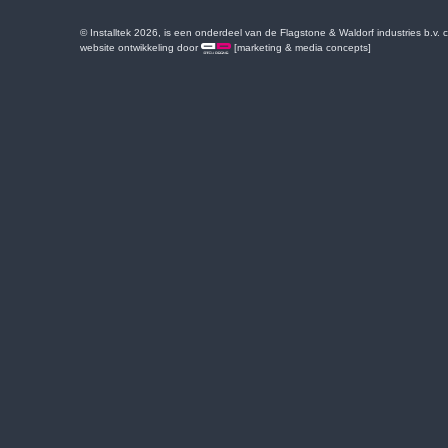
© Installtek 2026, is een onderdeel van de Flagstone & Waldorf industries b.v.
website ontwikkeling door
[marketing & media concepts]