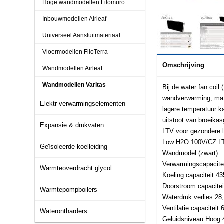
Hoge wandmodellen Filomuro
Inbouwmodellen Airleaf
Universeel Aansluitmateriaal
Vloermodellen FiloTerra
Omschrijving
Wandmodellen Airleaf
Wandmodellen Varitas
Bij de water fan coil
wandverwarming, max
Elektr verwarmingselementen
lagere temperatuur k
uitstoot van broeika
Expansie & drukvaten
LTV voor gezondere l
Low H2O 100V/CZ LTV
Geïsoleerde koelleiding
Wandmodel (zwart)
Verwarmingscapacite
Warmteoverdracht glycol
Koeling capaciteit 4
Doorstroom capacite
Warmtepompboilers
Waterdruk verlies 28
Ventilatie capacitei
Waterontharders
Geluidsniveau Hoog 