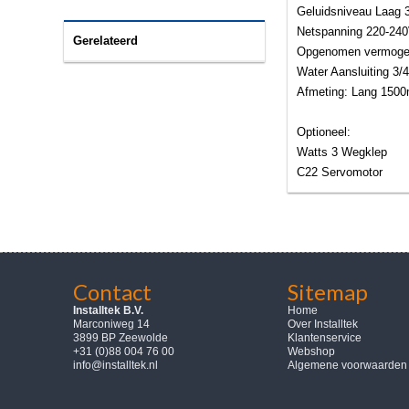
Geluidsniveau Laag 
Netspanning 220-24
Gerelateerd
Opgenomen vermog
Water Aansluiting 3/4
Afmeting: Lang 150
Optioneel:
Watts 3 Wegklep
C22 Servomotor
Contact
Sitemap
Installtek B.V.
Home
Marconiweg 14
Over Installtek
3899 BP Zeewolde
Klantenservice
+31 (0)88 004 76 00
Webshop
info@installtek.nl
Algemene voorwaarden