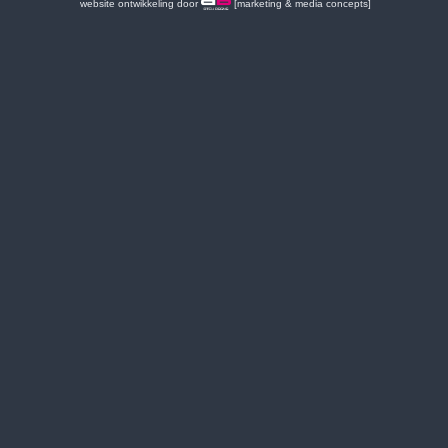
website ontwikkeling door
[marketing & media concepts]