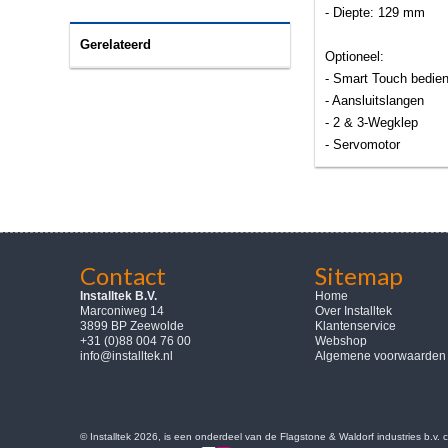
- Diepte: 129 mm
Gerelateerd
Optioneel:
- Smart Touch bedien
- Aansluitslangen
- 2 & 3-Wegklep
- Servomotor
Contact
Sitemap
Installtek B.V.
Home
Marconiweg 14
Over Installtek
3899 BP Zeewolde
Klantenservice
+31 (0)88 004 76 00
Webshop
info@installtek.nl
Algemene voorwaarden
© Installtek 2026, is een onderdeel van de Flagstone & Waldorf industries b.v.