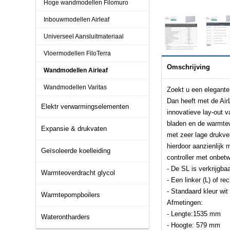
Hoge wandmodellen Filomuro
Inbouwmodellen Airleaf
Universeel Aansluitmateriaal
Vloermodellen FiloTerra
Omschrijving
Wandmodellen Airleaf
Wandmodellen Varitas
Zoekt u een elegante 
Dan heeft met de AirL
Elektr verwarmingselementen
innovatieve lay-out v
bladen en de warmtew
Expansie & drukvaten
met zeer lage drukver
hierdoor aanzienlijk 
Geïsoleerde koelleiding
controller met onbet
- De SL is verkrijgba
Warmteoverdracht glycol
- Een linker (L) of rec
- Standaard kleur wi
Warmtepompboilers
Afmetingen:
- Lengte:1535 mm
Waterontharders
- Hoogte: 579 mm