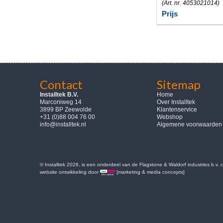
(Art. nr. 4053021014)
Prijs
Contact
Sitemap
Installtek B.V.
Home
Marconiweg 14
Over Installtek
3899 BP Zeewolde
Klantenservice
+31 (0)88 004 76 00
Webshop
info@installtek.nl
Algemene voorwaarden
© Installtek 2026, is een onderdeel van de Flagstone & Waldorf industries b.v.
website ontwikkeling door
[marketing & media concepts]