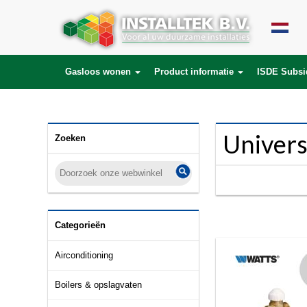
SELECT * FROM products LEFT JOIN product_description ON (products.id = 
product_to_category.product_id) WHERE lang_id='nl' AND category_id='180
Gasloos wonen
Product informatie
ISDE Subsi
Univers
Zoeken
Categorieën
Airconditioning
Boilers & opslagvaten