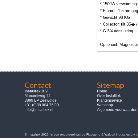
* 1500W verwarming
* Frame : 1.5mm geg
* Gewicht 98 KG
* Collector: tilt 35�
* G 3/4 aansluiting
Optioneel: Magnesiu
Contact
Sitemap
Installtek B.V.
Home
Marconiweg 14
Over Installtek
3899 BP Zeewolde
Klantenservice
+31 (0)88 004 76 00
Webshop
info@installtek.nl
Algemene voorwaarden
© Installtek 2026, is een onderdeel van de Flagstone & Waldorf industries b.v.