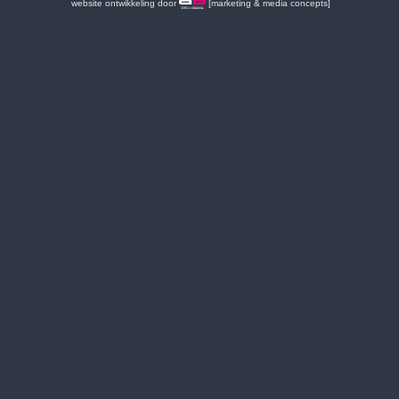
website ontwikkeling door
[marketing & media concepts]