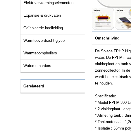
Elektr verwarmingselementen
Expansie & drukvaten
Geïsoleerde koelleiding
Omschrijving
Warmteoverdracht glycol
De Solace FPHP High 
Warmtepompboilers
water. De FPHP maakt
vlakkeplaat en tank 
Waterontharders
zonnecollector. In d
wordt het elektrisch
te houden.
Gerelateerd
Specificatie:
* Model FPHP 300 Lit
* 2 vlakkeplaat Leng
* Afmeting tank ; B
* Tankmateriaal : 
* Isolatie : 55mm po