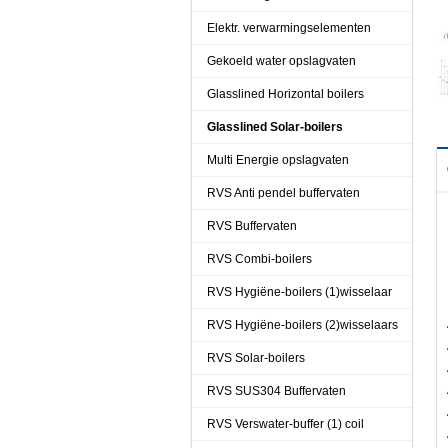
Elektr. verwarmingselementen
Gekoeld water opslagvaten
Glasslined Horizontal boilers
Glasslined Solar-boilers
Multi Energie opslagvaten
RVS Anti pendel buffervaten
RVS Buffervaten
RVS Combi-boilers
RVS Hygiëne-boilers (1)wisselaar
RVS Hygiëne-boilers (2)wisselaars
RVS Solar-boilers
RVS SUS304 Buffervaten
RVS Verswater-buffer (1) coil