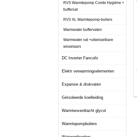
RVS Warmtepomp Combi Hygiëne +
buffervat
RVS XL Warmtepomp-boilers
Warmwater buffervaten
Warmwater vat +uitwisselbare
wisselaars
DC Inverter Fancoils
Elektr verwarmingselementen
Expansie & drukvaten
Geïsoleerde koelleiding
Warmteoverdracht glycol
Warmtepompboilers
Waterontharders