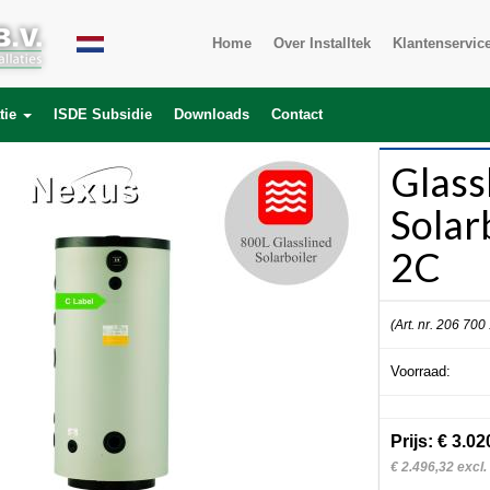
Home
Over Installtek
Klantenservic
tie
ISDE Subsidie
Downloads
Contact
Glass
Solar
2C
(Art. nr. 206 700
Voorraad:
Prijs: € 3.02
€ 2.496,32 excl