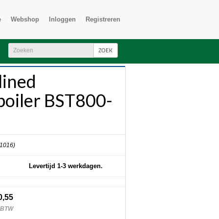
e
Webshop
Inloggen
Registreren
ZOEK
lined
boiler BST800-
 1016)
Levertijd 1-3 werkdagen.
0,55
. BTW