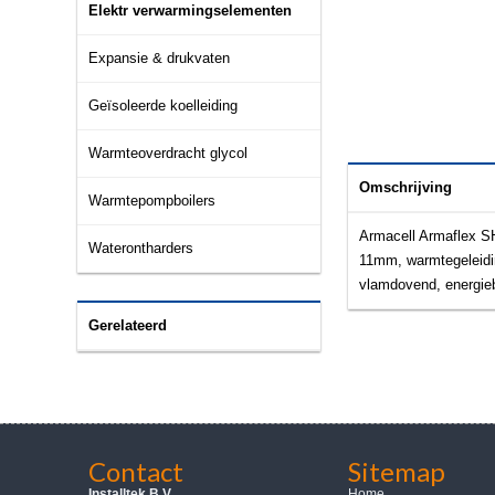
Elektr verwarmingselementen
Expansie & drukvaten
Geïsoleerde koelleiding
Warmteoverdracht glycol
Omschrijving
Warmtepompboilers
Armacell Armaflex SH
Waterontharders
11mm, warmtegeleidi
vlamdovend, energie
Gerelateerd
Contact
Sitemap
Installtek B.V.
Home