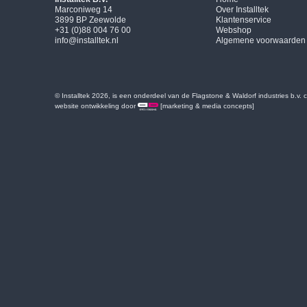
Marconiweg 14
Over Installtek
3899 BP Zeewolde
Klantenservice
+31 (0)88 004 76 00
Webshop
info@installtek.nl
Algemene voorwaarden
© Installtek 2026, is een onderdeel van de Flagstone & Waldorf industries b.v.
website ontwikkeling door
[marketing & media concepts]