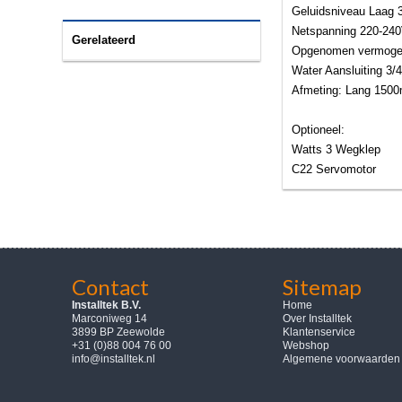
Geluidsniveau Laag 
Netspanning 220-24
Gerelateerd
Opgenomen vermog
Water Aansluiting 3/4
Afmeting: Lang 150
Optioneel:
Watts 3 Wegklep
C22 Servomotor
Contact
Sitemap
Installtek B.V.
Home
Marconiweg 14
Over Installtek
3899 BP Zeewolde
Klantenservice
+31 (0)88 004 76 00
Webshop
info@installtek.nl
Algemene voorwaarden