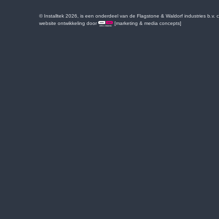
© Installtek 2026, is een onderdeel van de Flagstone & Waldorf industries b.v.
website ontwikkeling door
[marketing & media concepts]