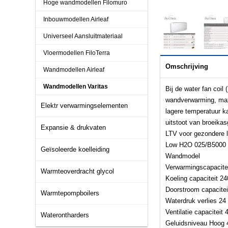
Hoge wandmodellen Filomuro
Inbouwmodellen Airleaf
Universeel Aansluitmateriaal
Vloermodellen FiloTerra
Omschrijving
Wandmodellen Airleaf
Wandmodellen Varitas
Bij de water fan coil
wandverwarming, max
Elektr verwarmingselementen
lagere temperatuur k
uitstoot van broeika
Expansie & drukvaten
LTV voor gezondere l
Low H2O 025/B5000 L
Geïsoleerde koelleiding
Wandmodel
Verwarmingscapacite
Warmteoverdracht glycol
Koeling capaciteit 2
Doorstroom capacite
Warmtepompboilers
Waterdruk verlies 24
Ventilatie capacitei
Waterontharders
Geluidsniveau Hoog 